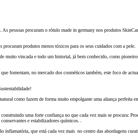
. As pessoas procuram o rótulo made in germany nos produtos SkinCare
 procuram produtos menos tóxicos para os seus cuidados com a pele.
muito vincada e todo um historial, já bem conhecido, como pioneiros 
a que fomentam, no mercado dos cosméticos também, este foco de actuaçã
Sustentabilidade!
natural como fazem de forma muito empolgante uma aliança perfeita ent
onstruindo uma forte confiança no que cada vez mais se procura: Prod
 conservantes e estabilizadores químicos. .
não inflamatória, que está cada vez mais no centro das abordagens curat