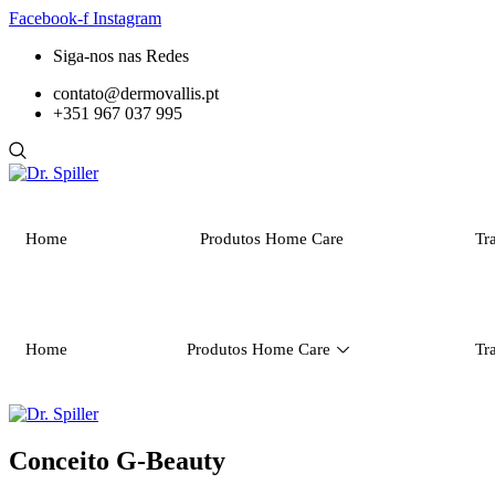
Pular
Facebook-f
Instagram
para
Siga-nos nas Redes
o
conteúdo
contato@dermovallis.pt
+351 967 037 995
Home
Produtos Home Care
Tr
Home
Produtos Home Care
Tr
Conceito G-Beauty