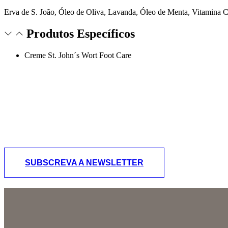
Erva de S. João, Óleo de Oliva, Lavanda, Óleo de Menta, Vitamina C,
Produtos Específicos
Creme St. John´s Wort Foot Care
Receber a nossa Newsletter
Descubra conteúdos e novidades da Dr. Spiller para profi
SUBSCREVA A NEWSLETTER