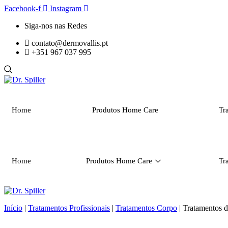
Pular
Facebook-f
Instagram
para
Siga-nos nas Redes
o
conteúdo
contato@dermovallis.pt
+351 967 037 995
Home
Produtos Home Care
Tr
Home
Produtos Home Care
Tr
Início
|
Tratamentos Profissionais
|
Tratamentos Corpo
|
Tratamentos d