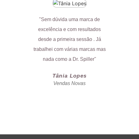
"Sem dúvida uma marca de
"Minha e
excelência e com resultados
trabalh
desde a primeira sessão . Já
nunca
trabalhei com várias marcas mas
c
nada como a Dr. Spiller"
Tânia Lopes
Vendas Novas