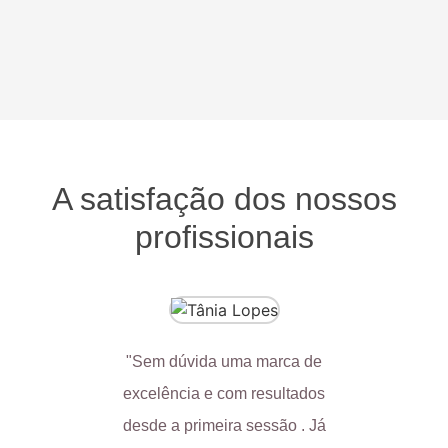
A satisfação dos nossos
profissionais
"Sem dúvida uma marca de
"Minha e
excelência e com resultados
trabalh
desde a primeira sessão . Já
nunca