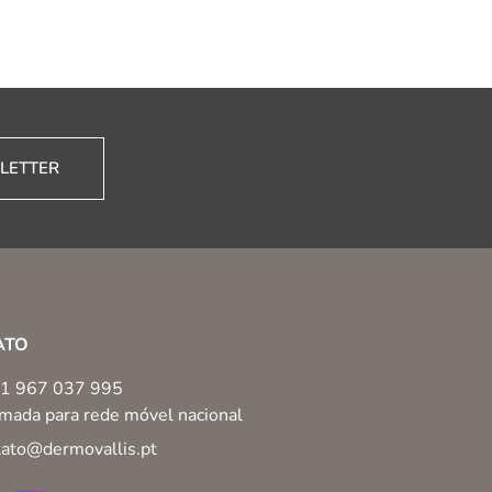
LETTER
ATO
1 967 037 995
mada para rede móvel nacional
tato@dermovallis.pt