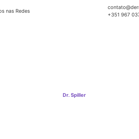
contato@derm
os nas Redes
+351 967 03