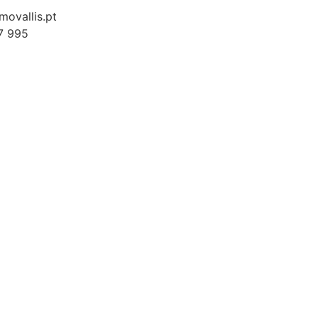
ovallis.pt
7 995