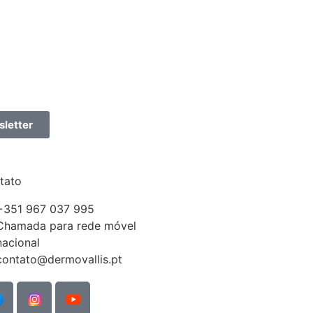
letter
tato
+351 967 037 995
Chamada para rede móvel
nacional
contato@dermovallis.pt