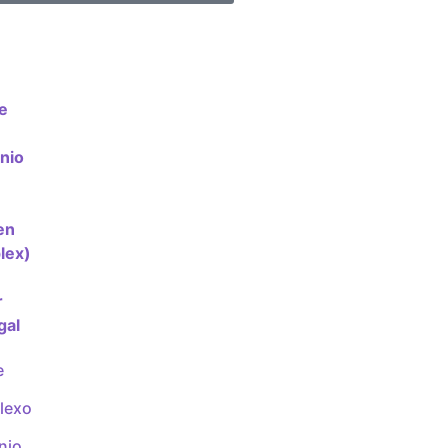
e
lexo
nio