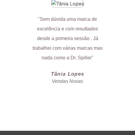
"Sem dúvida uma marca de
"Minha e
excelência e com resultados
trabalh
desde a primeira sessão . Já
nunca
trabalhei com várias marcas mas
c
nada como a Dr. Spiller"
Tânia Lopes
Vendas Novas