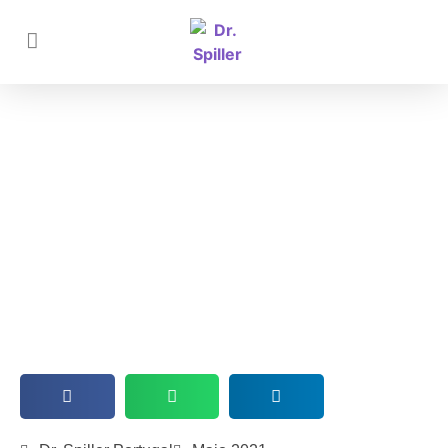
Qual o melhor creme para pele
envelhecida