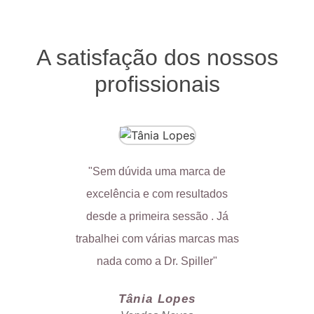
A satisfação dos nossos
profissionais
"Sem dúvida uma marca de
"Minha e
excelência e com resultados
trabalh
desde a primeira sessão . Já
nunca
trabalhei com várias marcas mas
c
nada como a Dr. Spiller"
Tânia Lopes