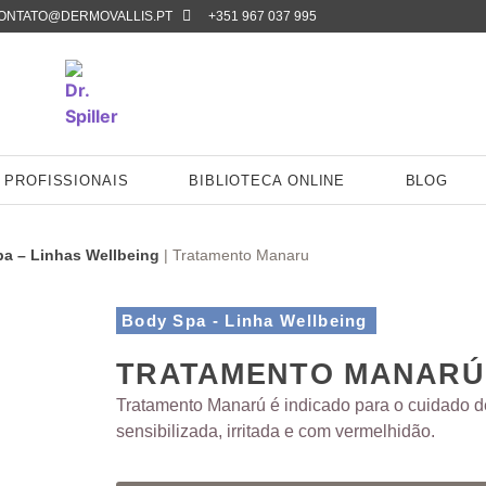
ONTATO@DERMOVALLIS.PT
+351 967 037 995
 PROFISSIONAIS
BIBLIOTECA ONLINE
BLOG
a – Linhas Wellbeing
|
Tratamento Manaru
Body Spa - Linha Wellbeing
TRATAMENTO MANARÚ
Tratamento Manarú é indicado para o cuidado de
sensibilizada, irritada e com vermelhidão.