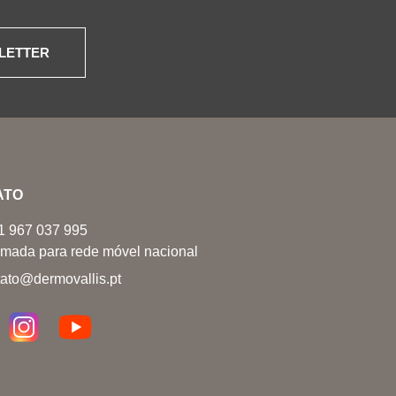
LETTER
ATO
1 967 037 995
mada para rede móvel nacional
tato@dermovallis.pt