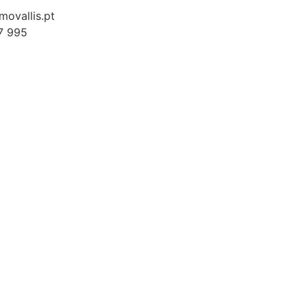
ovallis.pt
7 995