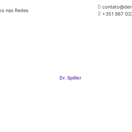
contato@derm
os nas Redes
+351 967 03