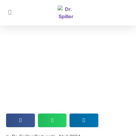
Desvendando os segredos do
Retinol: Um aliado poderoso, mas
não para todos